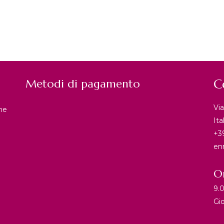
C
Metodi di pagamento
Vi
one
Ita
+3
en
O
9.
Gi