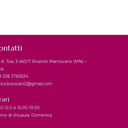
ontatti
a A. Tosi, 3 46017 Rivarolo Mantovano (MN) –
lia
9 338 3783634
rico.bresciani2@gmail.com
rari
00-12.0 e 15.00-19.00
orno di chiusura: Domenica